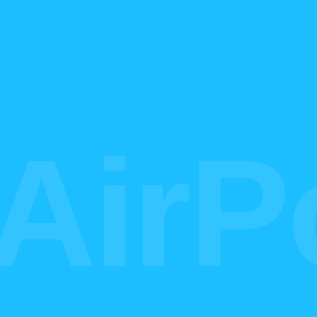
川崎店
Shop-Kawasaki
irPo