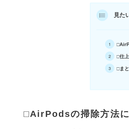
見た
□Ai
□仕
□ま
□AirPodsの掃除方法