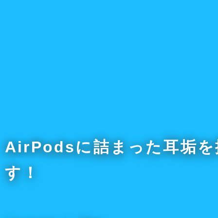
横
Shop-Y
AirPodsに詰まった耳
す！