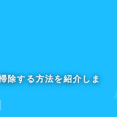
浜店
新大久保店
okohama
Shop-Shinokubo
A
垢を掃除する方法を紹介しま