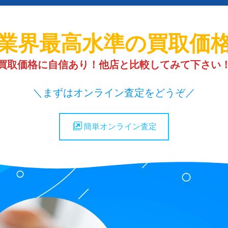
業界最高水準の買取価
買取価格に自信あり！他店と比較してみて下さい
＼まずはオンライン査定をどうぞ／
簡単オンライン査定