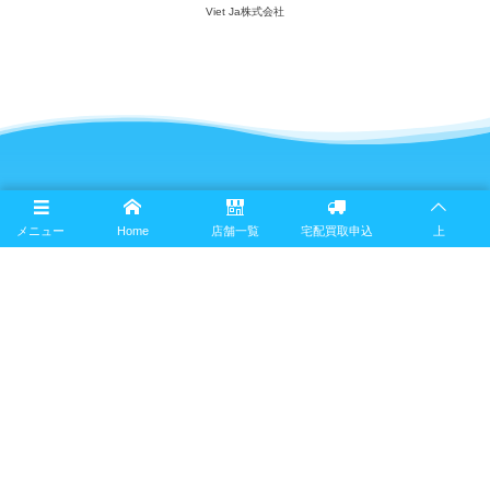
Viet Ja株式会社
お客様の声
メニュー
Home
店舗一覧
宅配買取申込
上
よくある質問
プライバシーポリシー
買取規約
会社概要
法人買取