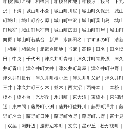
相模湖町若柳｜相模台｜相模台団地｜相模原｜桜台｜下九
沢｜下溝｜城山町小倉｜城山町川尻｜城山町久保沢｜城山
町城山｜城山町谷ケ原｜城山町中沢｜城山町葉山島｜城山
町原宿｜城山町原宿南｜城山町広田｜城山町町屋｜城山町
向原｜城山町若葉台｜新戸｜水郷田名｜すすきの町｜清新
｜相南｜相武台｜相武台団地｜当麻｜高根｜田名｜田名塩
田｜中央｜千代田｜津久井町青根｜津久井町青野原｜津久
井町青山｜津久井町太井｜津久井町鳥屋｜津久井町中野｜
津久井町長竹｜津久井町根小屋｜津久井町又野｜津久井町
三井｜津久井町三ケ木｜並木｜西大沼｜西橋本｜二本松｜
橋本｜橋本台｜光が丘｜氷川町｜東大沼｜東橋本｜東淵野
辺｜東林間｜藤野町小渕｜藤野町佐野川｜藤野町澤井｜藤
野町名倉｜藤野町日連｜藤野町牧野｜藤野町吉野｜富士見
｜双葉｜淵野辺｜淵野辺本町｜文京｜星が丘｜松が枝町｜